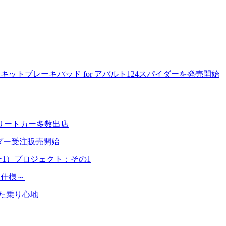
】サーキットブレーキパッド for アバルト124スパイダーを発売開始
プリートカー多数出店
イダー受注販売開始
バー1）プロジェクト：その1
1仕様～
した乗り心地