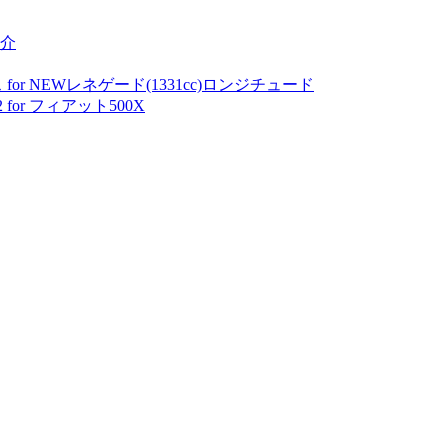
介
for NEWレネゲード(1331cc)ロンジチュード
or フィアット500X