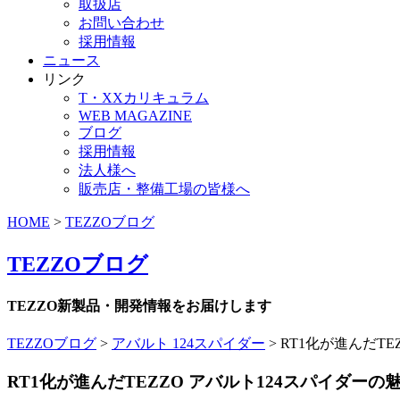
取扱店
お問い合わせ
採用情報
ニュース
リンク
T・XXカリキュラム
WEB MAGAZINE
ブログ
採用情報
法人様へ
販売店・整備工場の皆様へ
HOME
>
TEZZOブログ
TEZZOブログ
TEZZO新製品・開発情報をお届けします
TEZZOブログ
>
アバルト 124スパイダー
>
RT1化が進んだT
RT1化が進んだTEZZO アバルト124スパイダー