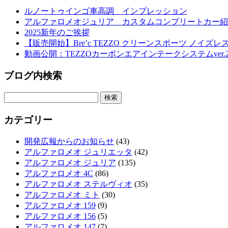
ルノートゥインゴ車高調 インプレッション
アルファロメオジュリア カスタムコンプリートカー紹
2025新年のご挨拶
【販売開始】Bre’c TEZZO クリーンスポーツ ノイズレス 
動画公開：TEZZOカーボンエアインテークシステムver.2 f
ブログ内検索
カテゴリー
開発広報からのお知らせ
(43)
アルファロメオ ジュリエッタ
(42)
アルファロメオ ジュリア
(135)
アルファロメオ 4C
(86)
アルファロメオ ステルヴィオ
(35)
アルファロメオ ミト
(30)
アルファロメオ 159
(9)
アルファロメオ 156
(5)
アルファロメオ 147
(7)