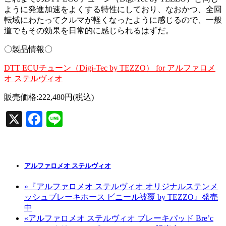
ように発進加速をよくする特性にしており、なおかつ、全回
転域にわたってクルマが軽くなったように感じるので、一般
道でもその効果を日常的に感じられるはずだ。
〇製品情報〇
DTT ECUチューン（Digi-Tec by TEZZO） for アルファロメ
オ ステルヴィオ
販売価格:222,480円(税込)
X
Facebook
Line
アルファロメオ ステルヴィオ
»
『アルファロメオ ステルヴィオ オリジナルステンメ
ッシュブレーキホース ビニール被覆 by TEZZO』発売
中
«
アルファロメオ ステルヴィオ ブレーキパッド Bre’c