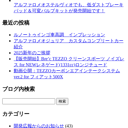
アルファロメオステルヴィオでも、低ダストブレーキ
パッド＆可変バルブキットが発売開始です！
最近の投稿
ルノートゥインゴ車高調 インプレッション
アルファロメオジュリア カスタムコンプリートカー
紹介
2025新年のご挨拶
【販売開始】Bre’c TEZZO クリーンスポーツ ノイズレ
ス for NEWレネゲード(1331cc)ロンジチュード
動画公開：TEZZOカーボンエアインテークシステム
ver.2 for フィアット500X
ブログ内検索
カテゴリー
開発広報からのお知らせ
(43)