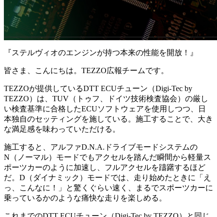
『ステルヴィオのエンジンが持つ本来の性能を開放！』
皆さま、こんにちは。TEZZO広報チームです。
TEZZOが提供しているDTT ECUチューン（Digi-Tec by
TEZZO）は、TUV（トゥフ、ドイツ技術検査協会）の厳し
い検査基準に合格したECUソフトウェアを使用しつつ、日
本独自のセッティングを施している。施工することで、大き
な満足感を味わっていただける。
施工すると、アルファD.N.A.ドライブモードシステムの
N（ノーマル）モードでもアクセルを踏んだ瞬間から軽量ス
ポーツカーのように加速し、フルアクセルを躊躇するほど
だ。D（ダイナミック）モードでは、走り始めたときに「え
っ、こんなに！」と驚くぐらい速く、まるでスポーツカーに
乗っているかのような痛快な走りを楽しめる。
これまでのDTT ECUチューン（Digi-Tec by TEZZO）と同じ