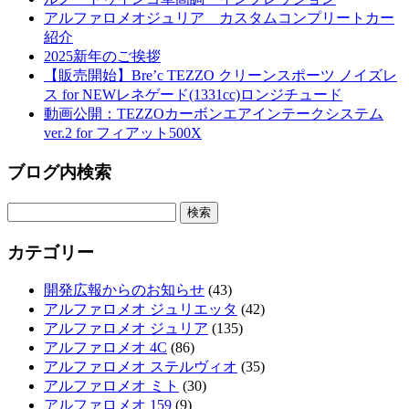
アルファロメオジュリア カスタムコンプリートカー
紹介
2025新年のご挨拶
【販売開始】Bre’c TEZZO クリーンスポーツ ノイズレ
ス for NEWレネゲード(1331cc)ロンジチュード
動画公開：TEZZOカーボンエアインテークシステム
ver.2 for フィアット500X
ブログ内検索
検
索:
カテゴリー
開発広報からのお知らせ
(43)
アルファロメオ ジュリエッタ
(42)
アルファロメオ ジュリア
(135)
アルファロメオ 4C
(86)
アルファロメオ ステルヴィオ
(35)
アルファロメオ ミト
(30)
アルファロメオ 159
(9)