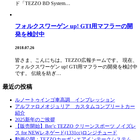
ド「TEZZO BD System…
フォルクスワーゲン up! GTI用マフラーの開
発を検討中
2018.07.26
皆さま、こんにちは。TEZZO広報チームです。 現在、
フォルクスワーゲン up! GTI用マフラーの開発を検討中
です。 伝統を紡ぎ…
最近の投稿
ルノートゥインゴ車高調 インプレッション
アルファロメオジュリア カスタムコンプリートカー
紹介
2025新年のご挨拶
【販売開始】Bre’c TEZZO クリーンスポーツ ノイズレ
ス for NEWレネゲード(1331cc)ロンジチュード
動画公開：TEZZOカーボンエアインテークシステム