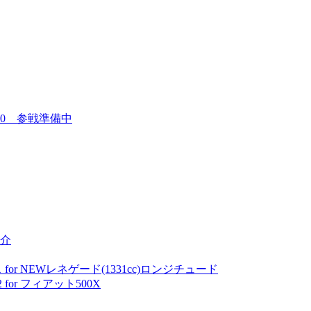
00 参戦準備中
介
for NEWレネゲード(1331cc)ロンジチュード
or フィアット500X