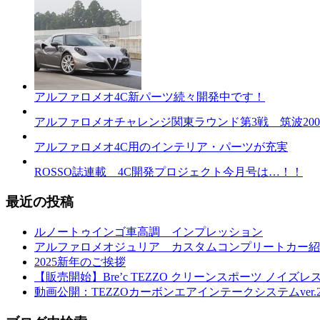
アルファロメオ4C新パーツ続々開発中です！
アルファロメオチャレンジ関東ラウンド第3戦 筑波20
アルファロメオ4C用のインテリア・パーツが充実
ROSSO誌連載 4C開発プロジェクト今月号は…！！
最近の投稿
ルノートゥインゴ車高調 インプレッション
アルファロメオジュリア カスタムコンプリートカー紹
2025新年のご挨拶
【販売開始】Bre’c TEZZO クリーンスポーツ ノイズレス 
動画公開：TEZZOカーボンエアインテークシステムver.2 f