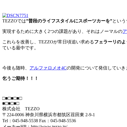
TEZZOでは
”普段のライフスタイルにスポーツカーを”
という
実現するために大きく2つの課題があり、それはノーマルの
ア
これらを改善し、TEZZOが常日頃追い求める
フェラーリのよ
ている最中です。
今後も随時、
アルファロメオ4C
の開発について発信していき
乞うご期待！！！
□■□■□■□
■□■□■□
株式会社 TEZZO
〒224-0006 神奈川県横浜市都筑区荏田東 2-9-1
Tel：045-948-5538 Fax：045-948-5536
メーカーHP：http://www.tezzo.jp/