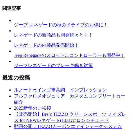
関連記事
ジープ レネゲードの秋のドライブのお供に！
レネゲードの新商品も開発続々と！！
レネゲードの内装品発売開始！
Jeep Renegadeのスロットルコントローラーも開発中！
ジープレネゲードのブレーキ鳴き対策
最近の投稿
ルノートゥインゴ車高調 インプレッション
アルファロメオジュリア カスタムコンプリートカー
紹介
2025新年のご挨拶
【販売開始】Bre’c TEZZO クリーンスポーツ ノイズレ
ス for NEWレネゲード(1331cc)ロンジチュード
動画公開：TEZZOカーボンエアインテークシステム