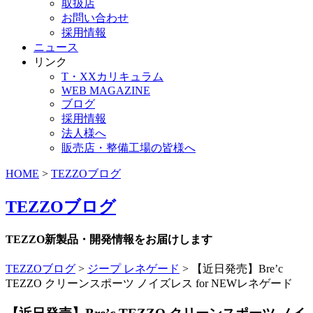
取扱店
お問い合わせ
採用情報
ニュース
リンク
T・XXカリキュラム
WEB MAGAZINE
ブログ
採用情報
法人様へ
販売店・整備工場の皆様へ
HOME
>
TEZZOブログ
TEZZOブログ
TEZZO新製品・開発情報をお届けします
TEZZOブログ
>
ジープ レネゲード
>
【近日発売】Bre’c
TEZZO クリーンスポーツ ノイズレス for NEWレネゲード