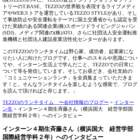
トリーのT.BASE、TEZZOの世界観を表現するライブメディ
アやWEBストアを運営しているTEZZO STYLEがあり、そし
て事故防止や安全運転をテーマに国土交通省からも認定を受
けた実績のある関連企業(株)スポーツドライビングジャパン
(SDJ)、メディア関連の(株)ATO、さらに社団法人安全運転推
進機構と社団法人建設産業活性化センターがあります。
このTEZZOのランチタイムは野心家、成功者、起業家にな
りたい人に向けたブログです。仕事へのスキルや意識につい
てや、インターン生活上で学んだこと、TEZZOでの日常に
ついて等を発信しています。そしてお昼どき、会社支給の
「コミュニケーションランチ」を全員集まっていただきま
す！と。そんなランチタイムを楽しむような感覚で、ブログ
を読んで頂ければと存じます。」
TEZZOのランチタイム 〜会社情報のブログ〜
>
インター
ン生
>
インターン４期生斉藤さん（横浜国大 経営学部国
際経営学科２年）へのインタビュー
インターン４期生斉藤さん（横浜国大 経営学部
国際経営学科２年）へのインタビュー